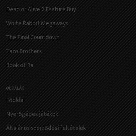
Dead or Alive 2 Feature Buy
White Rabbit Megaways
The Final Countdown
Taco Brothers
Book of Ra
OLDALAK
Főoldal
Nyerőgépes játékok
Általános szerződési feltételek