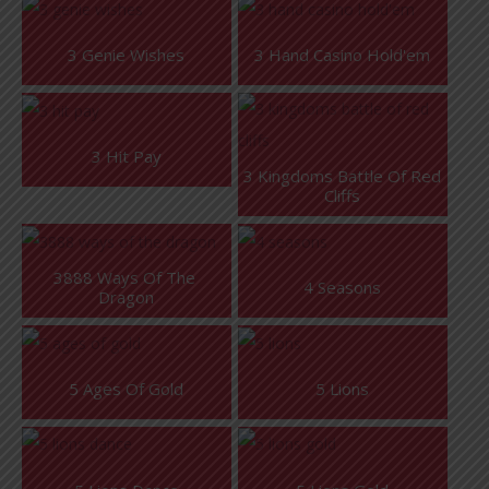
3 Genie Wishes
3 Hand Casino Hold'em
3 Hit Pay
3 Kingdoms Battle Of Red 
Cliffs
3888 Ways Of The 
4 Seasons
Dragon
5 Ages Of Gold
5 Lions