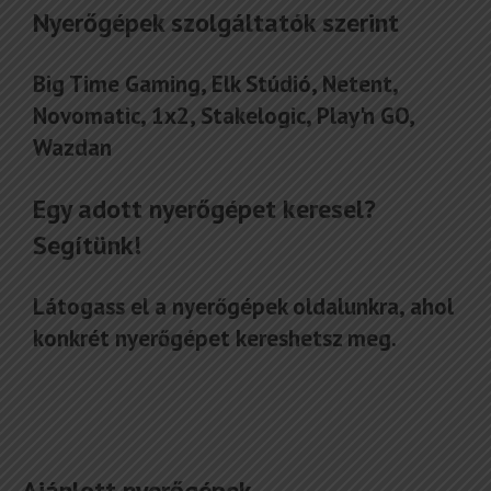
Nyerőgépek szolgáltatók szerint
Big Time Gaming
,
Elk Stúdió
,
Netent
,
Novomatic
,
1x2,
Stakelogic,
Play'n GO
,
Wazdan
Egy adott nyerőgépet keresel?
Segítünk!
Látogass el a
nyerőgépek
oldalunkra, ahol
konkrét nyerőgépet kereshetsz meg.
Ajánlott nyerőgépek