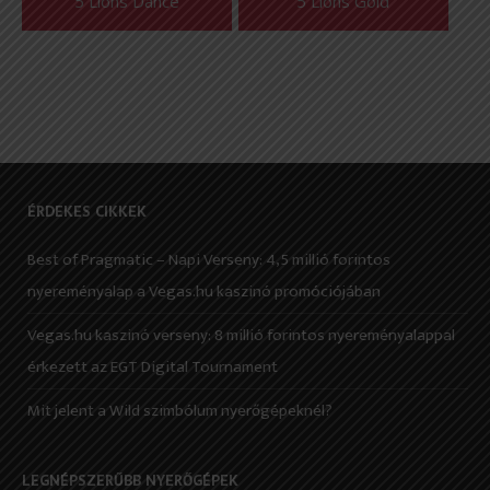
5 Lions Dance
5 Lions Gold
ÉRDEKES CIKKEK
Best of Pragmatic – Napi Verseny: 4,5 millió forintos
nyereményalap a Vegas.hu kaszinó promóciójában
Vegas.hu kaszinó verseny: 8 millió forintos nyereményalappal
érkezett az EGT Digital Tournament
Mit jelent a Wild szimbólum nyerőgépeknél?
LEGNÉPSZERŰBB NYERŐGÉPEK