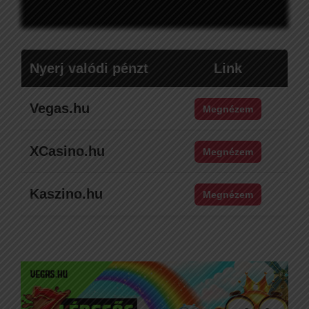
Nyerj valódi pénzt
Link
Vegas.hu
Megnézem
XCasino.hu
Megnézem
Kaszino.hu
Megnézem