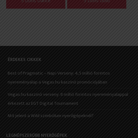
5 Lions Dance
5 Lions Gold
ÉRDEKES CIKKEK
Best of Pragmatic – Napi Verseny: 4,5 millió forintos
nyereményalap a Vegas.hu kaszinó promóciójában
Vegas.hu kaszinó verseny: 8 millió forintos nyereményalappal
érkezett az EGT Digital Tournament
Mit jelent a Wild szimbólum nyerőgépeknél?
LEGNÉPSZERŰBB NYERŐGÉPEK