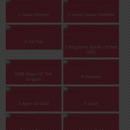
3 Genie Wishes
3 Hand Casino Hold'em
3 Hit Pay
3 Kingdoms Battle Of Red 
Cliffs
3888 Ways Of The 
4 Seasons
Dragon
5 Ages Of Gold
5 Lions