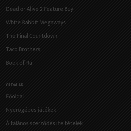
Dead or Alive 2 Feature Buy
White Rabbit Megaways
The Final Countdown
Taco Brothers
Book of Ra
OLDALAK
Főoldal
Nyerőgépes játékok
Általános szerződési feltételek