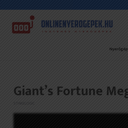
Nyerőgép
Giant’s Fortune M
STAKELOGIC