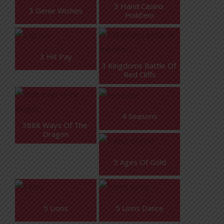
3 Hand Casino 
3 Genie Wishes
Hold'em
3 Hit Pay
3 Kingdoms Battle Of 
Red Cliffs
4 Seasons
3888 Ways Of The 
Dragon
5 Ages Of Gold
5 Lions
5 Lions Dance