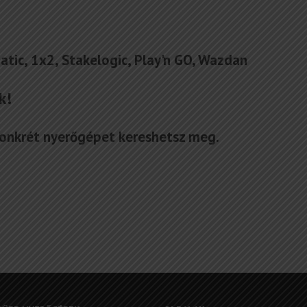
atic
,
1x2,
Stakelogic,
Play'n GO
,
Wazdan
k!
konkrét nyerőgépet kereshetsz meg.