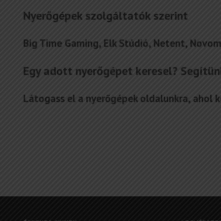
Nyerőgépek szolgáltatók szerint
Big Time Gaming
,
Elk Stúdió
,
Netent
,
Novom
Egy adott nyerőgépet keresel? Segítün
Látogass el a
nyerőgépek
oldalunkra, ahol 