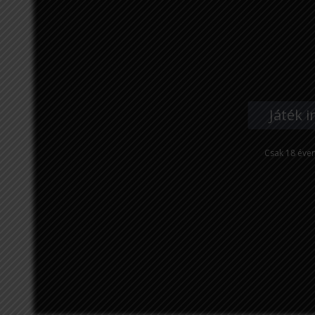
Játék i
Csak 18 éven