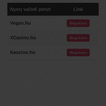
Nyerj valódi pénzt
Link
Vegas.hu
Megnézem
XCasino.hu
Megnézem
Kaszino.hu
Megnézem