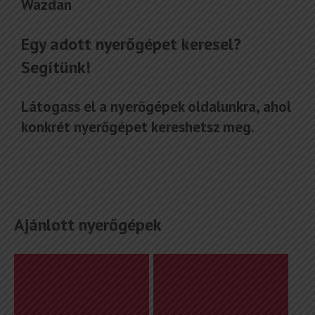
Wazdan
Egy adott nyerőgépet keresel?
Segítünk!
Látogass el a
nyerőgépek
oldalunkra, ahol
konkrét nyerőgépet kereshetsz meg.
Ajánlott nyerőgépek