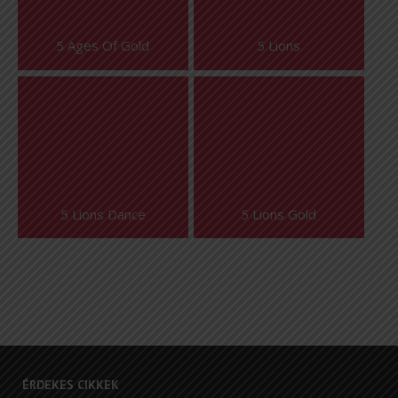
5 Ages Of Gold
5 Lions
5 Lions Dance
5 Lions Gold
ÉRDEKES CIKKEK