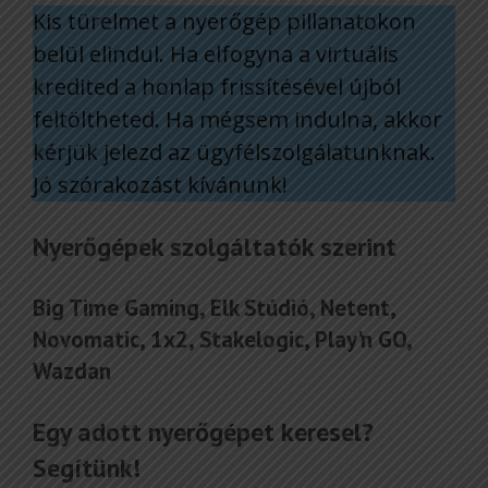
Kis türelmet a nyerőgép pillanatokon
belül elindul. Ha elfogyna a virtuális
kredited a honlap frissítésével újból
feltöltheted. Ha mégsem indulna, akkor
kérjük jelezd az ügyfélszolgálatunknak.
Jó szórakozást kívánunk!
Nyerőgépek szolgáltatók szerint
Big Time Gaming
,
Elk Stúdió
,
Netent
,
Novomatic
,
1x2,
Stakelogic,
Play'n GO
,
Wazdan
Egy adott nyerőgépet keresel?
Segítünk!