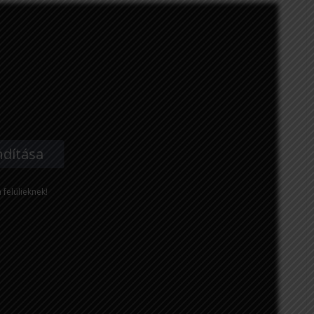
ndítása
 felülieknek!