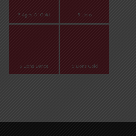
5 Ages Of Gold
5 Lions
5 Lions Dance
5 Lions Gold