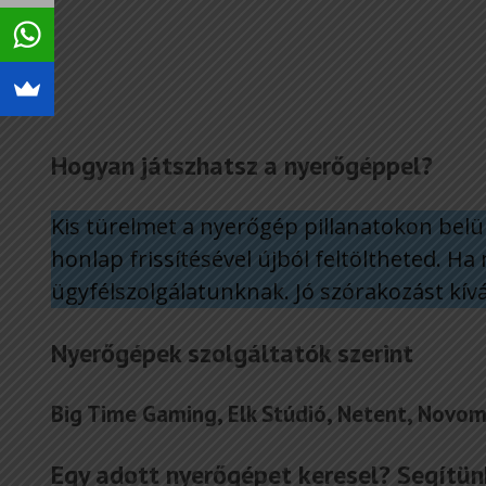
Hogyan játszhatsz a nyerőgéppel?
Kis türelmet a nyerőgép pillanatokon belül 
honlap frissítésével újból feltöltheted. H
ügyfélszolgálatunknak. Jó szórakozást kív
Nyerőgépek szolgáltatók szerint
Big Time Gaming
,
Elk Stúdió
,
Netent
,
Novom
Egy adott nyerőgépet keresel? Segítün