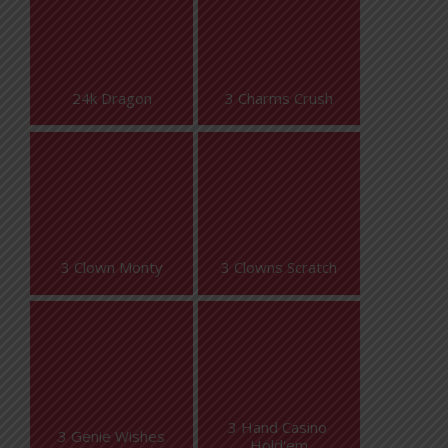
24k Dragon
3 Charms Crush
3 Clown Monty
3 Clowns Scratch
3 Hand Casino 
3 Genie Wishes
Hold'em