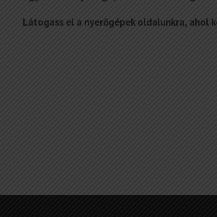
Látogass el a
nyerőgépek
oldalunkra, ahol 