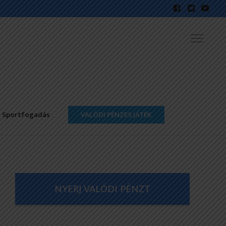
Sportfogadás
VALÓDI PÉNZES JÁTÉK
NYERJ VALÓDI PÉNZT