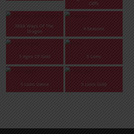
Cliffs
3888 Ways Of The 
4 Seasons
Dragon
5 Ages Of Gold
5 Lions
5 Lions Dance
5 Lions Gold