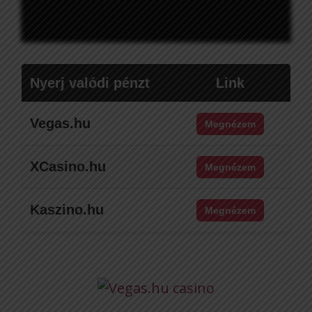
Nyerj valódi pénzt
Link
Vegas.hu
Megnézem
XCasino.hu
Megnézem
Kaszino.hu
Megnézem