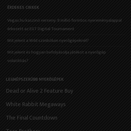
ÉRDEKES CIKKEK
Vegas.hu kaszinó verseny: 8 millió forintos nyereményalappal
érkezett az EGT Digital Tournament
Mit jelent a Wild szimbólum nyerőgépeknél?
Mit jelent és hogyan befolyásolja játékot a nyerőgép
volatilitás?
LEGNÉPSZERŰBB NYERŐGÉPEK
Dead or Alive 2 Feature Buy
White Rabbit Megaways
The Final Countdown