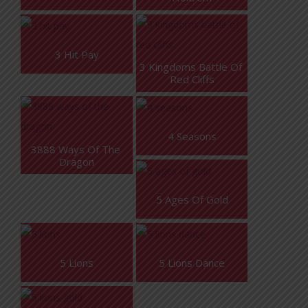
3 Hit Pay
3 Kingdoms Battle Of 
Red Cliffs
4 Seasons
3888 Ways Of The 
Dragon
5 Ages Of Gold
5 Lions
5 Lions Dance