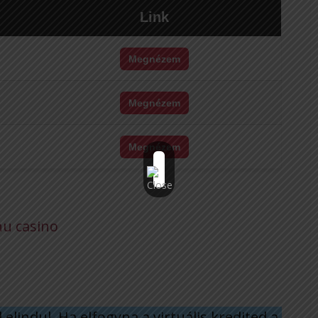
Link
Megnézem
Megnézem
Megnézem
elindul. Ha elfogyna a virtuális kredited a