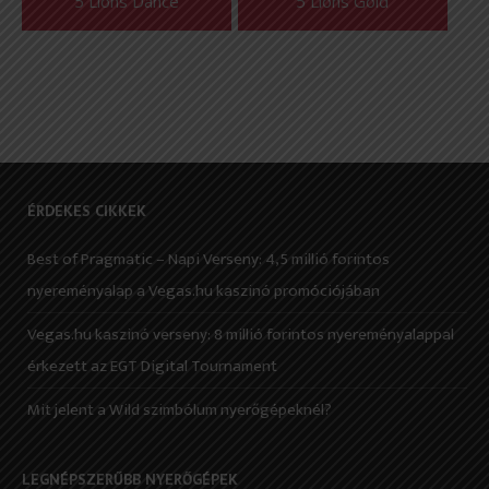
5 Lions Dance
5 Lions Gold
ÉRDEKES CIKKEK
Best of Pragmatic – Napi Verseny: 4,5 millió forintos
nyereményalap a Vegas.hu kaszinó promóciójában
Vegas.hu kaszinó verseny: 8 millió forintos nyereményalappal
érkezett az EGT Digital Tournament
Mit jelent a Wild szimbólum nyerőgépeknél?
LEGNÉPSZERŰBB NYERŐGÉPEK