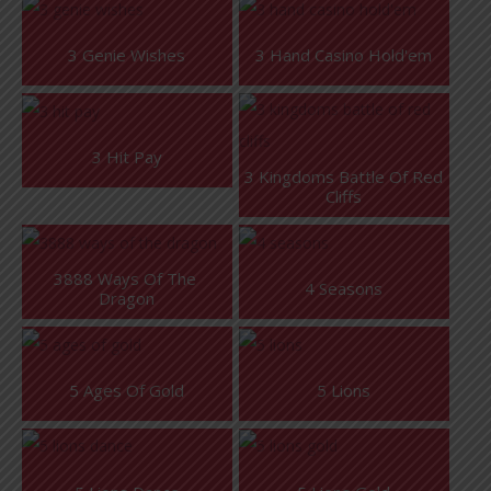
3 Genie Wishes
3 Hand Casino Hold'em
3 Hit Pay
3 Kingdoms Battle Of Red 
Cliffs
3888 Ways Of The 
4 Seasons
Dragon
5 Ages Of Gold
5 Lions