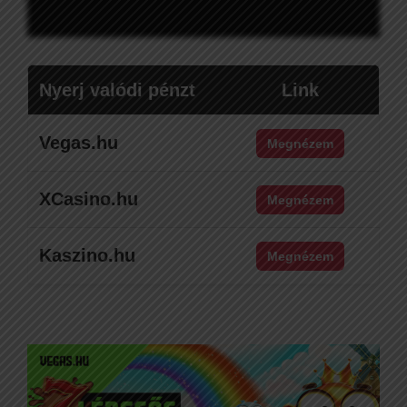
Nyerj valódi pénzt
Link
Vegas.hu
Megnézem
XCasino.hu
Megnézem
Kaszino.hu
Megnézem