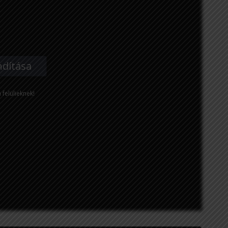
ndítása
 felülieknek!