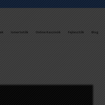
ek
Ismertetők
Online Kaszinók
Fejlesztők
Blog