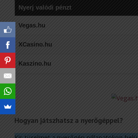
Nyerj valódi pénzt
Vegas.hu
XCasino.hu
Kaszino.hu
Hogyan játszhatsz a nyerőgéppel?
Kis türelmet a nyerőgép pillanatokon belül 