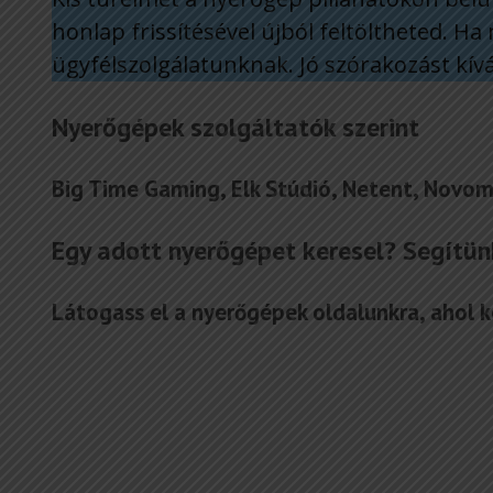
honlap frissítésével újból feltöltheted. H
ügyfélszolgálatunknak. Jó szórakozást kív
Nyerőgépek szolgáltatók szerint
Big Time Gaming
,
Elk Stúdió
,
Netent
,
Novom
Egy adott nyerőgépet keresel? Segítün
Látogass el a
nyerőgépek
oldalunkra, ahol 