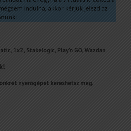
a mégsem indulna, akkor kérjük jelezd az
ánunk!
atic
,
1x2,
Stakelogic,
Play'n GO
,
Wazdan
k!
konkrét nyerőgépet kereshetsz meg.