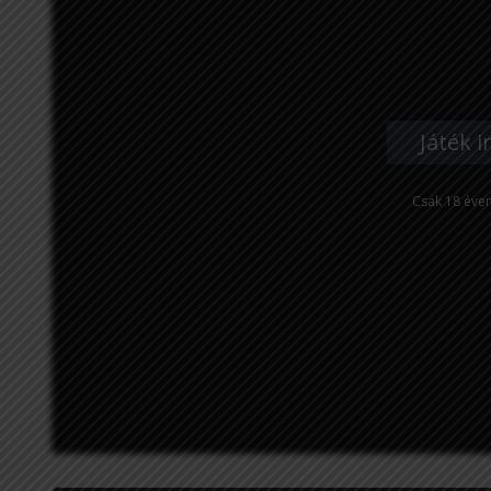
Játék i
Csak 18 éven