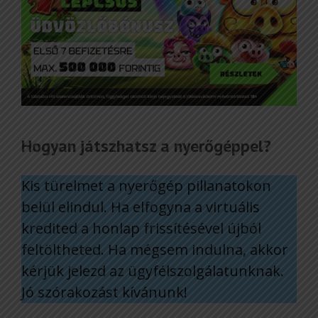
Hogyan játszhatsz a nyerőgéppel?
Kis türelmet a nyerőgép pillanatokon
belül elindul. Ha elfogyna a virtuális
kredited a honlap frissítésével újból
feltöltheted. Ha mégsem indulna, akkor
kérjük jelezd az ügyfélszolgálatunknak.
Jó szórakozást kívánunk!