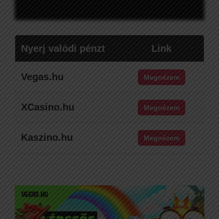
Nyerj valódi pénzt
Link
Vegas.hu
Megnézem
XCasino.hu
Megnézem
Kaszino.hu
Megnézem