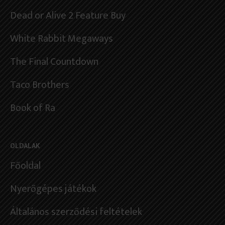
Dead or Alive 2 Feature Buy
White Rabbit Megaways
The Final Countdown
Taco Brothers
Book of Ra
OLDALAK
Főoldal
Nyerőgépes játékok
Általános szerződési feltételek