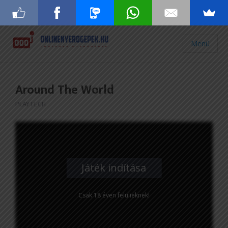
Menü
Around The World
PLAYTECH
Játék indítása
Csak 18 éven felülieknek!