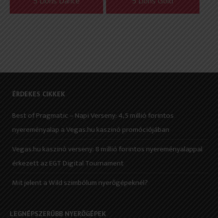
5 Lions Dance
5 Lions Gold
ÉRDEKES CIKKEK
Best of Pragmatic – Napi Verseny: 4,5 millió forintos
nyereményalap a Vegas.hu kaszinó promóciójában
Vegas.hu kaszinó verseny: 8 millió forintos nyereményalappal
érkezett az EGT Digital Tournament
Mit jelent a Wild szimbólum nyerőgépeknél?
LEGNÉPSZERŰBB NYERŐGÉPEK