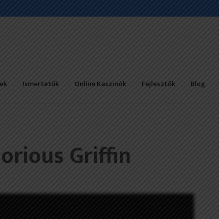
ek
Ismertetők
Online Kaszinók
Fejlesztők
Blog
orious Griffin