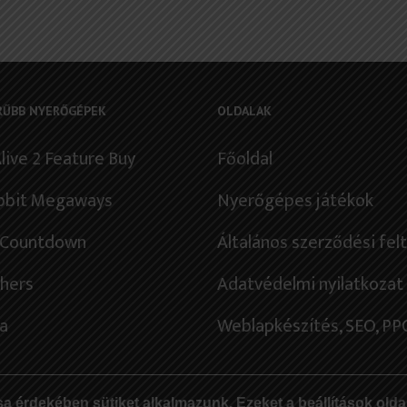
RŰBB NYERŐGÉPEK
OLDALAK
live 2 Feature Buy
Főoldal
bbit Megaways
Nyerőgépes játékok
l Countdown
Általános szerződési fel
thers
Adatvédelmi nyilatkozat
a
Weblapkészítés
, SEO, PP
sa érdekében sütiket alkalmazunk. Ezeket a
beállítások
olda