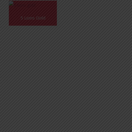
5 Lions Gold