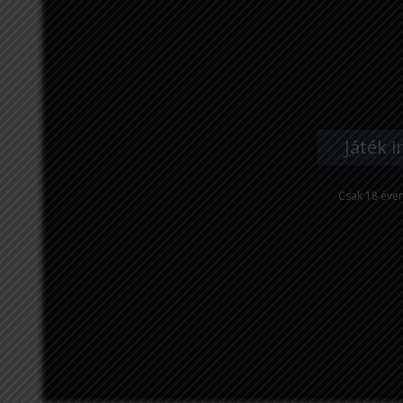
Játék i
Csak 18 éven