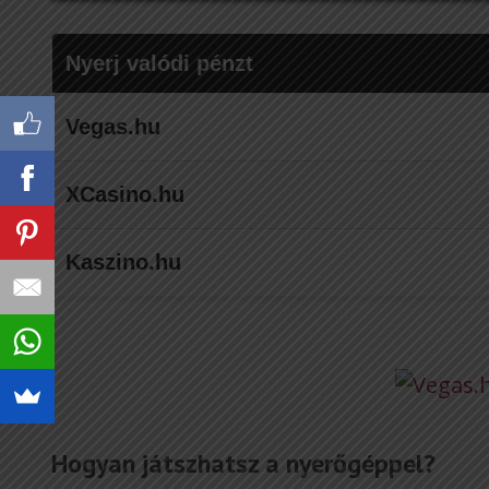
Nyerj valódi pénzt
Vegas.hu
XCasino.hu
Kaszino.hu
Hogyan játszhatsz a nyerőgéppel?