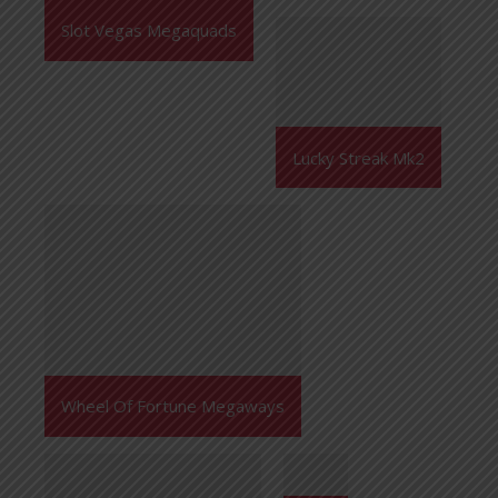
Slot Vegas Megaquads
Lucky Streak Mk2
Wheel Of Fortune Megaways