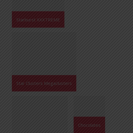
Starburst XXXTREME
Star Clusters Megaclusters
Chocolates