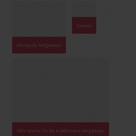
Donuts
Monopoly Megaways
Who Wants To Be A Millionaire Megaways