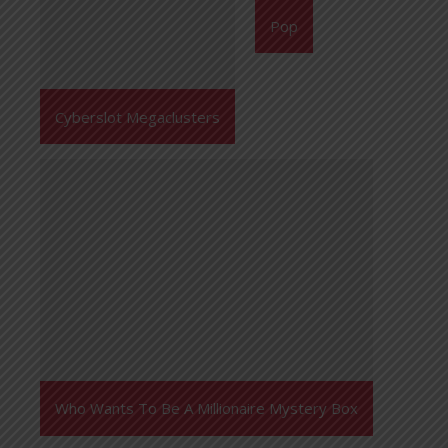
Pop
Cyberslot Megaclusters
Who Wants To Be A Millionaire Mystery Box