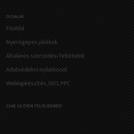
OLDALAK
Főoldal
Nyerőgépes játékok
Általános szerződési feltételek
Adatvédelmi nyilatkozat
Weblapkészítés
, SEO, PPC
CSAK 18 ÉVEN FELÜLIEKNEK!