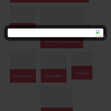
Holy Diver
The Final Countdown
Lil' Devil
Kingmaker
Opal Fruits