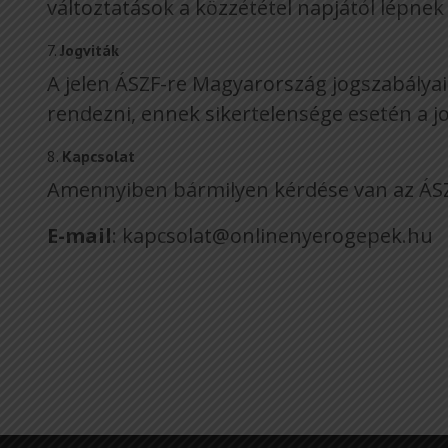
változtatások a közzététel napjától lépnek 
7.
Jogviták
A jelen ÁSZF-re Magyarország jogszabályai
rendezni, ennek sikertelensége esetén a jo
8.
Kapcsolat
Amennyiben bármilyen kérdése van az ÁSZF-
E-mail
: kapcsolat@onlinenyerogepek.hu