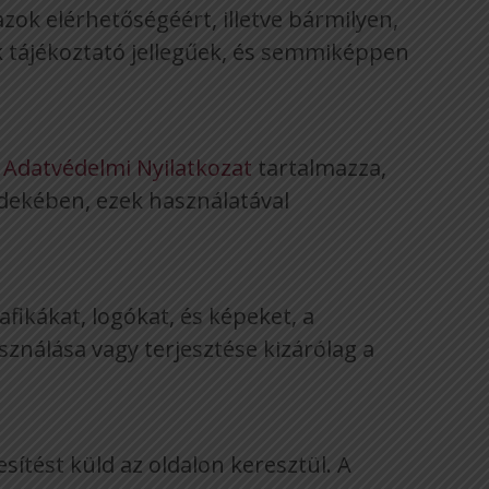
azok elérhetőségéért, illetve bármilyen,
k tájékoztató jellegűek, és semmiképpen
z
Adatvédelmi Nyilatkozat
tartalmazza,
rdekében, ezek használatával
fikákat, logókat, és képeket, a
asználása vagy terjesztése kizárólag a
sítést küld az oldalon keresztül. A